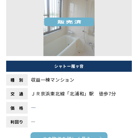
シャトー雁ヶ音
収益一棟マンション
種 別
ＪＲ京浜東北線「北浦和」駅 徒歩7分
交 通
―
価 格
―
利回り