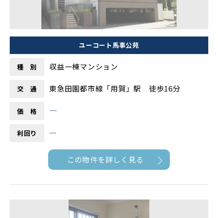
ユーコート馬事公苑
収益一棟マンション
種 別
東急田園都市線「用賀」駅 徒歩16分
交 通
―
価 格
―
利回り
この物件を詳しく見る