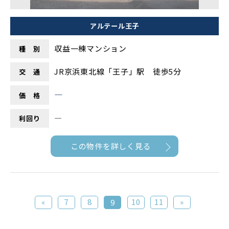
アルテール王子
収益一棟マンション
種 別
JR京浜東北線「王子」駅 徒歩5分
交 通
―
価 格
―
利回り
この物件を詳しく見る
«
7
8
10
11
»
9