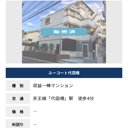
ユーコート代田橋
収益一棟マンション
種 別
京王線「代田橋」駅 徒歩4分
交 通
―
価 格
―
利回り