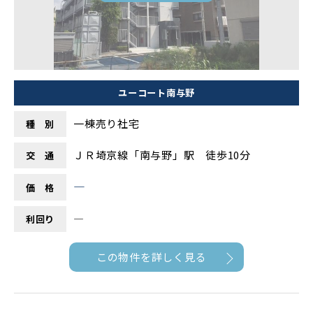
ユーコート南与野
一棟売り社宅
種 別
ＪＲ埼京線「南与野」駅 徒歩10分
交 通
―
価 格
―
利回り
この物件を詳しく見る