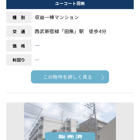
ユーコート田無
収益一棟マンション
種 別
西武新宿線「田無」駅 徒歩4分
交 通
―
価 格
―
利回り
この物件を詳しく見る