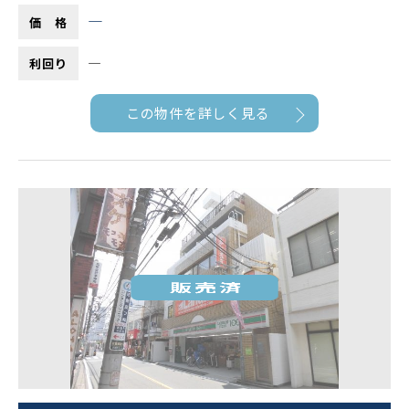
―
価 格
―
利回り
この物件を詳しく見る