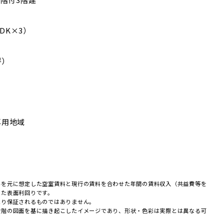
2DK×3）
坪）
専用地域
料を元に想定した空室賃料と現行の賃料を合わせた年間の賃料収入（共益費等を
めた表面利回りです。
たり保証されるものではありません。
段階の図面を基に描き起こしたイメージであり、形状・色彩は実際とは異なる可