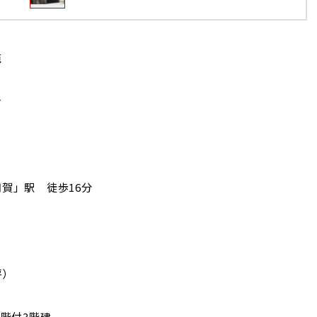
苑
ン
賀」駅 徒歩16分
坪）
1階付3階建