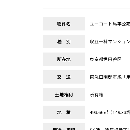
物件名
ユーコート馬事公
種 別
収益一棟マンショ
所在地
東京都世田谷区
交 通
東急田園都市線「用
土地権利
所有権
地 積
493.66㎡（149.33
構造・規模
RC造 陸屋根地下