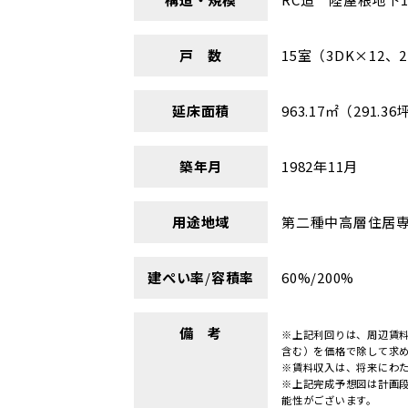
戸 数
15室（3DK×12、
延床面積
963.17㎡（291.36
築年月
1982年11月
用途地域
第二種中高層住居
建ぺい率
/
容積率
60%/200%
備 考
※上記利回りは、周辺賃
含む）を価格で除して求
※賃料収入は、将来にわ
※上記完成予想図は計画
能性がございます。