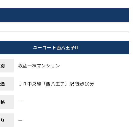
ユーコート西八王子II
 別
収益一棟マンション
 通
ＪＲ中央線「西八王子」駅 徒歩10分
―
 格
回り
―