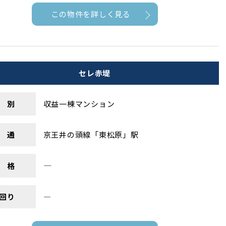
この物件を詳しく見る
セレ赤堤
 別
収益一棟マンション
 通
京王井の頭線「東松原」駅
―
 格
回り
―