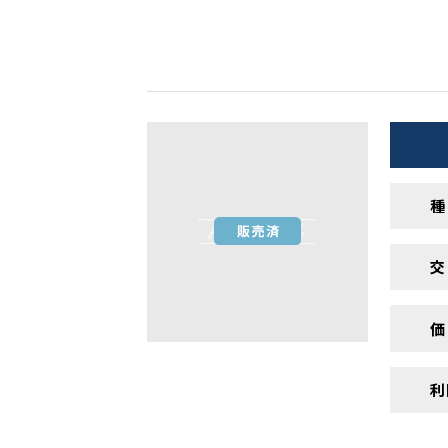
種
交
価
利