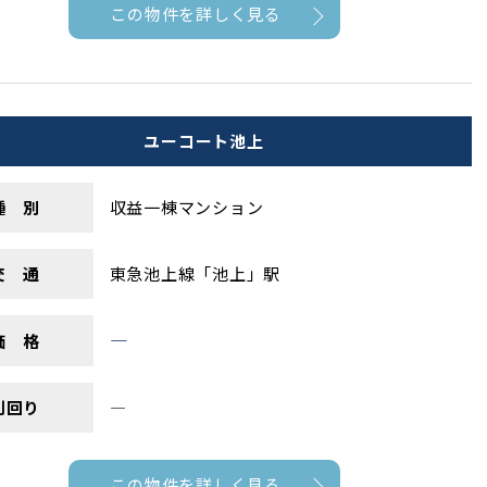
この物件を詳しく見る
ユーコート池上
種 別
収益一棟マンション
交 通
東急池上線「池上」駅
―
価 格
利回り
―
この物件を詳しく見る