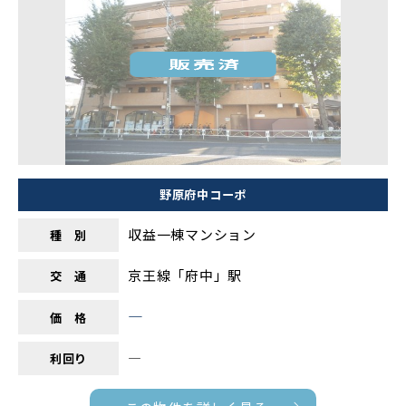
野原府中コーポ
収益一棟マンション
種 別
京王線「府中」駅
交 通
―
価 格
―
利回り