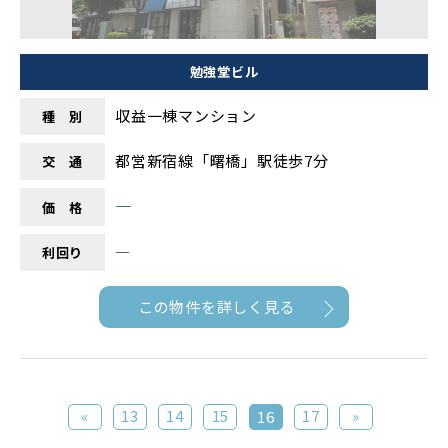
勉強堂ビル
収益一棟マンション
種 別
都営新宿線「曙橋」駅徒歩7分
交 通
―
価 格
―
利回り
この物件を詳しく見る
«
13
14
15
17
»
16