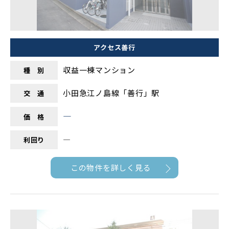
アクセス善行
収益一棟マンション
種 別
小田急江ノ島線「善行」駅
交 通
―
価 格
―
利回り
この物件を詳しく見る