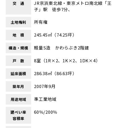
JR京浜東北線・東京メトロ南北線「王
交 通
子」駅 徒歩7分、
所有権
土地権利
245.45㎡（74.25坪）
地 積
軽量S造 かわらぶき2階建
構造・規模
8室（1R×2、1K×2、1DK×4）
戸 数
286.38㎡（86.63坪）
延床面積
2007年9月
築年月
準工業地域
用途地域
60％/200％
建ぺい率
容積率