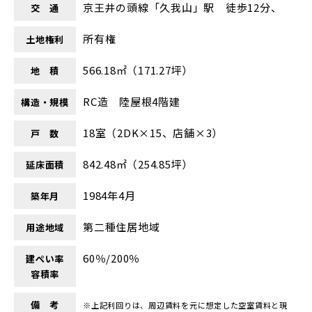
京王井の頭線「久我山」駅 徒歩12分、
交 通
所有権
土地権利
566.18㎡（171.27坪）
地 積
RC造 陸屋根4階建
構造・規模
18室（2DK×15、店舗×3）
戸 数
842.48㎡（254.85坪）
延床面積
1984年4月
築年月
第二種住居地域
用途地域
60％/200％
建ぺい率
容積率
備 考
※上記利回りは、周辺賃料を元に想定した空室賃料と現