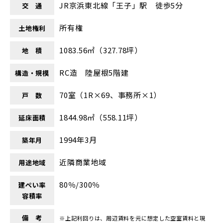
JR京浜東北線「王子」駅 徒歩5分
交 通
所有権
土地権利
1083.56㎡（327.78坪）
地 積
RC造 陸屋根5階建
構造・規模
70室（1R×69、事務所×1）
戸 数
1844.98㎡（558.11坪）
延床面積
1994年3月
築年月
近隣商業地域
用途地域
80％/300％
建ぺい率
容積率
備 考
※上記利回りは、周辺賃料を元に想定した空室賃料と現