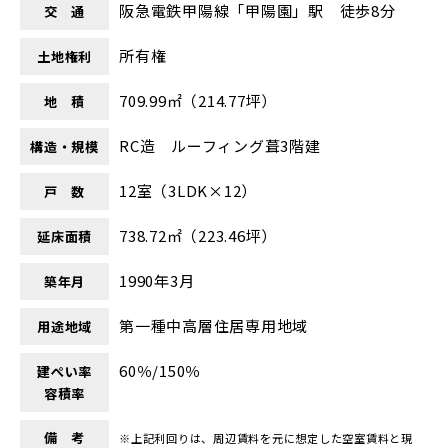
阪急電鉄甲陽線「甲陽園」駅 徒歩8分
交 通
所有権
土地権利
709.99㎡（214.77坪）
地 積
RC造 ルーフィング葺3階建
構造・規模
12室（3LDK×12）
戸 数
738.72㎡（223.46坪）
延床面積
1990年3月
築年月
第一種中高層住居専用地域
用途地域
60％/150％
建ぺい率
容積率
備 考
※上記利回りは、周辺賃料を元に想定した空室賃料と現