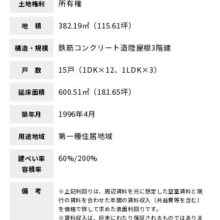
所有権
土地権利
382.19㎡（115.61坪）
地 積
鉄筋コンクリート造陸屋根3階建
構造・規模
15戸（1DK×12、1LDK×3）
戸 数
600.51㎡（181.65坪）
延床面積
1996年4月
築年月
第一種住居地域
用途地域
60%/200%
建ぺい率
容積率
備 考
※上記利回りは、周辺賃料を元に想定した空室賃料と現
行の賃料を合わせた年間の賃料収入（共益費等を含む）
を価格で除して求めた表面利回りです。
※賃料収入は、将来にわたり保証されるものではありま