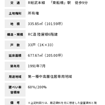
R総武本線 「東船橋」駅 徒歩9分
交 通
所有権
土地権利
335.85㎡（101.59坪）
地 積
RC造 陸屋根6階建
構造・規模
33戸（1K×33）
戸 数
677.67㎡（205.00坪）
延床面積
1991年7月
築年月
第一種中高層住居専用地域
用途地域
60％/200%
建ぺい率
容積率
備 考
※上記利回りは、周辺賃料を元に想定した空室賃料と現