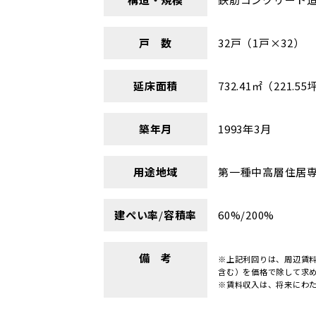
戸 数
32戸（1戸×32）
延床面積
732.41㎡（221.55
築年月
1993年3月
用途地域
第一種中高層住居
建ぺい率
/
容積率
60%/200%
備 考
※上記利回りは、周辺賃
含む）を価格で除して求
※賃料収入は、将来にわ