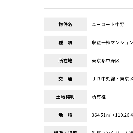
物件名
ユーコート中野
種 別
収益一棟マンショ
所在地
東京都中野区
交 通
ＪＲ中央線・東京メ
土地権利
所有権
地 積
364.51㎡（110.26
構造・規模
鉄筋コンクリート造