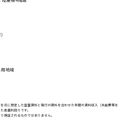
坪）
専用地域
料を元に想定した空室賃料と現行の賃料を合わせた年間の賃料収入（共益費等を
めた表面利回りです。
たり保証されるものではありません。