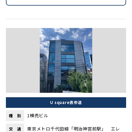
U square表参道
1棟売ビル
種 別
東京メトロ千代田線「明治神宮前駅」 エレ
交 通